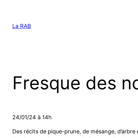
Aller
au
contenu
La RAB
Fresque des n
24/01/24 à 14h
Des récits de pique-prune, de mésange, d’arbre e